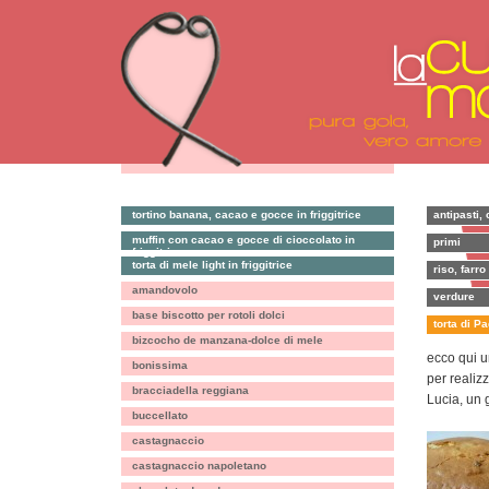
tortino banana, cacao e gocce in friggitrice
antipasti, 
muffin con cacao e gocce di cioccolato in
primi
friggitrice
torta di mele light in friggitrice
riso, farro
amandovolo
verdure
base biscotto per rotoli dolci
torta di P
bizcocho de manzana-dolce di mele
ecco qui u
bonissima
per realiz
bracciadella reggiana
Lucia, un 
buccellato
castagnaccio
castagnaccio napoletano