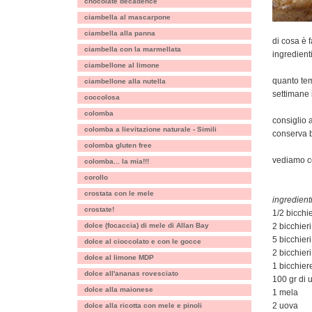
chocolate decadence
ciambella al mascarpone
ciambella alla panna
di cosa è f
ciambella con la marmellata
ingredient
ciambellone al limone
quanto tem
ciambellone alla nutella
settimane i
coccolosa
colomba
consiglio a
colomba a lievitazione naturale - Simili
conserva b
colomba gluten free
vediamo co
colomba... la mia!!!
corollo
crostata con le mele
ingredienti
crostate!
1/2 bicchie
dolce (focaccia) di mele di Allan Bay
2 bicchier
5 bicchieri
dolce al cioccolato e con le gocce
2 bicchieri 
dolce al limone MDP
1 bicchiere
dolce all'ananas rovesciato
100 gr di 
dolce alla maionese
1 mela
2 uova
dolce alla ricotta con mele e pinoli