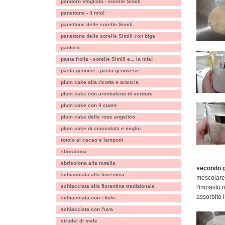
pandoro sfogliato - sorelle Simili
panettone - il mio!
panettone delle sorelle Simili
panettone delle sorelle Simili con biga
panforte
pasta frolla - sorelle Simili e... la mia!
pasta genoise - pasta genovese
plum cake alla ricotta e arancia
plum cake con arcobaleno di verdure
plum cake con il cuore
plum cake delle rose angelico
plum cake di cioccolata e miglio
rotolo al cacao e lamponi
sbrisolona
sbrisolona alla nutella
secondo g
schiacciata alla fiorentina
mescolare
schiacciata alla fiorentina tradizionale
l'impasto 
assorbito il
schiacciata con i fichi
schiacciata con l'uva
strudel di mele