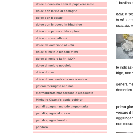
1 bustina d
dolce cioccolata semi di papavero mele
dolce con farina di castagne
nota: il "
dolce con il gelato
io mi sono
dolce con le gocce in friggitrice
quantità, m
dolce con panna acida e pinoli
dolce con soli albumi
dolce da colazione al kefir
dolce di mele e biscotti tritati
dolce di mele e kefir - MDP
dolce di mele e nocciole
le indicazi
dolce di riso
frigo, non 
dolce di savoiardi alla moda antica
generalmen
gateau meringato alle noci
domenica
marmorizzato mascarpone e cioccolato
Michelle Obama's apple cobbler
pan di spagna - metodo bagnomaria
primo gior
versare il 
pan di spagna al cocco
aggiungere
pan di spagna farcito
non mesco
pandoro