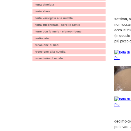
torta pinolata
torta slava
torta variegata alla nutella
settimo, o
non tocca
torta zuccherata - sorelle Simili
ecco le fo
torte con le mele - elenco ricette
(in questo
tortionata
più piccolo
treccione ai baci
treccione alla nutella
tronchetto di natale
decimo gi
prelevare 