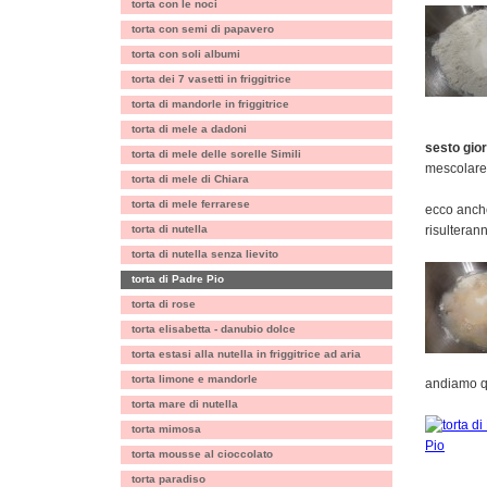
torta con le noci
torta con semi di papavero
torta con soli albumi
torta dei 7 vasetti in friggitrice
torta di mandorle in friggitrice
torta di mele a dadoni
sesto gio
torta di mele delle sorelle Simili
mescolare 
torta di mele di Chiara
torta di mele ferrarese
ecco anche 
torta di nutella
risulteran
torta di nutella senza lievito
torta di Padre Pio
torta di rose
torta elisabetta - danubio dolce
torta estasi alla nutella in friggitrice ad aria
torta limone e mandorle
andiamo q
torta mare di nutella
torta mimosa
torta mousse al cioccolato
torta paradiso