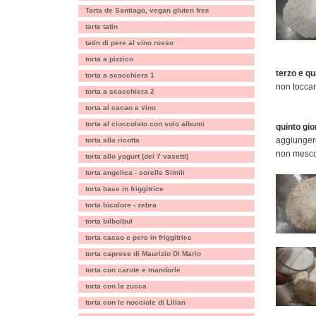
Tarta de Santiago, vegan gluten free
tarte tatin
tatin di pere al vino rosso
torta a pizzico
terzo e qu
torta a scacchiera 1
non tocca
torta a scacchiera 2
torta al cacao e vino
torta al cioccolato con solo albumi
quinto gio
aggiungere
torta alla ricotta
non mesco
torta allo yogurt (dei 7 vasetti)
torta angelica - sorelle Simili
torta base in friggitrice
torta bicolore - zebra
torta bilbolbul
torta cacao e pere in friggitrice
torta caprese di Maurizio Di Mario
torta con carote e mandorle
torta con la zucca
torta con le nocciole di Lilian