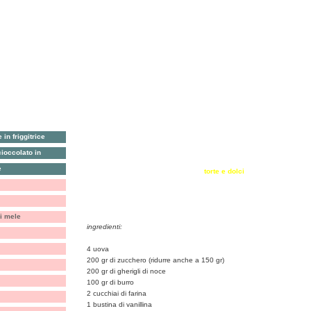
in friggitrice
antipasti, crostini & c.
secondi
ioccolato in
primi
torte salate e sformati
e
riso, farro & c.
torte e dolci
verdure
biscotti, cioccolata & c.
torta con le noci
i mele
ingredienti:
4 uova
200 gr di zucchero (ridurre anche a 150 gr)
200 gr di gherigli di noce
100 gr di burro
2 cucchiai di farina
1 bustina di vanillina