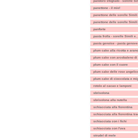
pandoro sfogliato - sorelle Sim
panettone - il mio!
panettone delle sorelle Simili
panettone delle sorelle Simili
panforte
pasta frolla - sorelle Simili e..
pasta genoise - pasta genov
plum cake alla ricotta e aran
plum cake con arcobaleno di
plum cake con il cuore
plum cake delle rose angelic
plum cake di cioccolata e mig
rotolo al cacao e lamponi
sbrisolona
sbrisolona alla nutella
schiacciata alla fiorentina
schiacciata alla fiorentina tra
schiacciata con i fichi
schiacciata con l'uva
strudel di mele