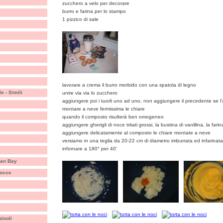
zucchero a velo per decorare
burro e farina per lo stampo
1 pizzico di sale
lavorare a crema il burro morbido con una spatola di legno
e - Simili
unire via via lo zucchero
aggiungere poi i tuorli uno ad uno, non aggiungere il precedente se 
montare a neve fermissima le chiare
quando il composto risulterà ben omogeneo
aggiungere gherigli di noce tritati grossi, la bustina di vanillina, la fari
aggiungere delicatamente al composto le chiare montate a neve
versiamo in una teglia da 20-22 cm di diametro imburrata ed infarinata
infornare a 180° per 40'
llan Bay
gocce
pinoli