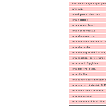
Tarta de Santiago, vegan glut
tarte tatin
tatin di pere al vino rosso
torta a pizzico
torta a scacchiera 1
torta a scacchiera 2
torta al cacao e vino
torta al cioccolato con solo a
torta alla ricotta
torta allo yogurt (dei 7 vasetti
torta angelica - sorelle Simili
torta base in friggitrice
torta bicolore - zebra
torta bilbolbul
torta cacao e pere in friggitri
torta caprese di Maurizio Di M
torta con carote e mandorle
torta con la zucca
torta con le nocciole di Lilian