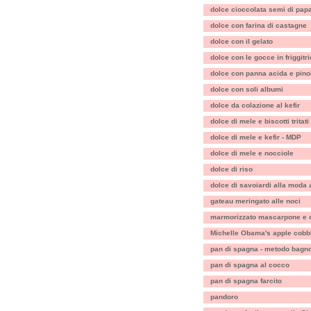
dolce cioccolata semi di pap
dolce con farina di castagne
dolce con il gelato
dolce con le gocce in friggitr
dolce con panna acida e pinol
dolce con soli albumi
dolce da colazione al kefir
dolce di mele e biscotti tritati
dolce di mele e kefir - MDP
dolce di mele e nocciole
dolce di riso
dolce di savoiardi alla moda 
gateau meringato alle noci
marmorizzato mascarpone e c
Michelle Obama's apple cobb
pan di spagna - metodo bagn
pan di spagna al cocco
pan di spagna farcito
pandoro