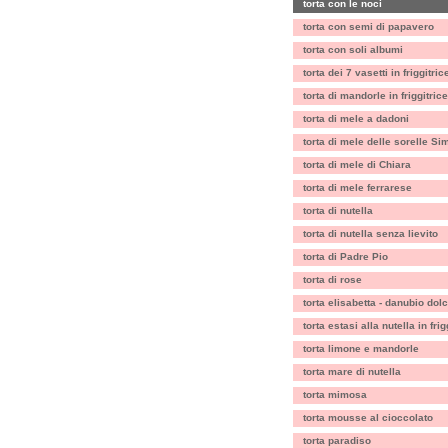
torta con le noci
torta con semi di papavero
torta con soli albumi
torta dei 7 vasetti in friggitric
torta di mandorle in friggitrice
torta di mele a dadoni
torta di mele delle sorelle Sim
torta di mele di Chiara
torta di mele ferrarese
torta di nutella
torta di nutella senza lievito
torta di Padre Pio
torta di rose
torta elisabetta - danubio dol
torta estasi alla nutella in fri
torta limone e mandorle
torta mare di nutella
torta mimosa
torta mousse al cioccolato
torta paradiso