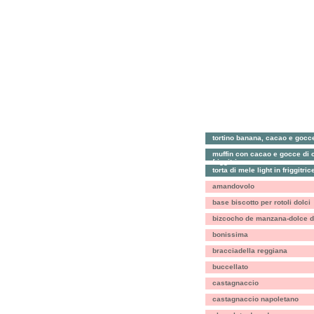
tortino banana, cacao e gocce 
muffin con cacao e gocce di c
friggitrice
torta di mele light in friggitric
amandovolo
base biscotto per rotoli dolci
bizcocho de manzana-dolce d
bonissima
bracciadella reggiana
buccellato
castagnaccio
castagnaccio napoletano