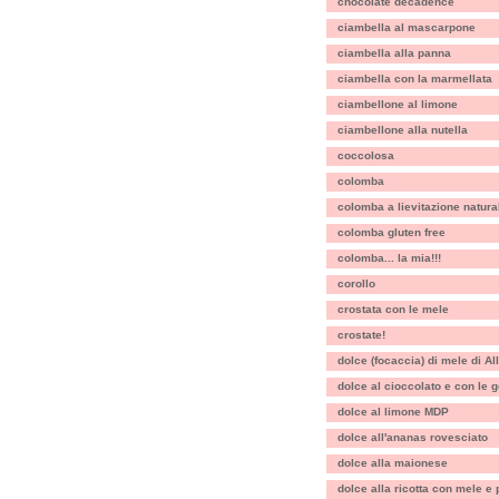
chocolate decadence
ciambella al mascarpone
ciambella alla panna
ciambella con la marmellata
ciambellone al limone
ciambellone alla nutella
coccolosa
colomba
colomba a lievitazione natural
colomba gluten free
colomba... la mia!!!
corollo
crostata con le mele
crostate!
dolce (focaccia) di mele di A
dolce al cioccolato e con le 
dolce al limone MDP
dolce all'ananas rovesciato
dolce alla maionese
dolce alla ricotta con mele e 