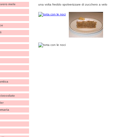
avero mele
una volta freddo spolverizzare di zucchero a velo
ice
i
antica
ioccolato
ler
omaria