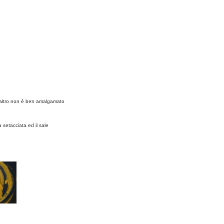
l'altro non è ben amalgamato
na setacciata ed il sale