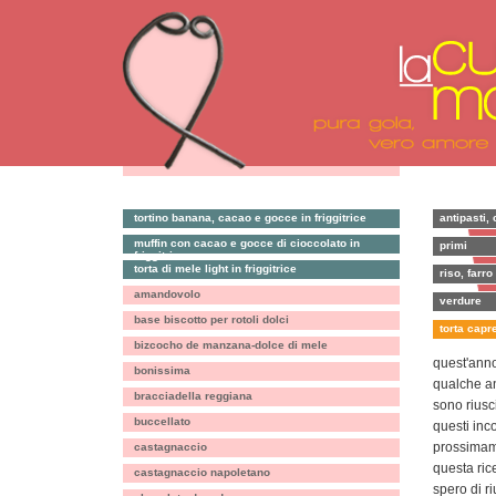
tortino banana, cacao e gocce in friggitrice
antipasti, 
muffin con cacao e gocce di cioccolato in
primi
friggitrice
torta di mele light in friggitrice
riso, farro
amandovolo
verdure
base biscotto per rotoli dolci
torta capr
bizcocho de manzana-dolce di mele
quest'anno
bonissima
qualche a
bracciadella reggiana
sono riusci
buccellato
questi inc
prossimame
castagnaccio
questa ric
castagnaccio napoletano
spero di r