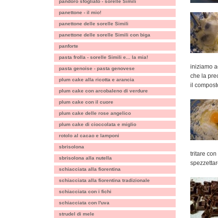
pandoro sfogliato - sorelle Simili
panettone - il mio!
panettone delle sorelle Simili
panettone delle sorelle Simili con biga
panforte
pasta frolla - sorelle Simili e... la mia!
iniziamo a
pasta genoise - pasta genovese
che la pr
plum cake alla ricotta e arancia
il compost
plum cake con arcobaleno di verdure
plum cake con il cuore
plum cake delle rose angelico
plum cake di cioccolata e miglio
rotolo al cacao e lamponi
sbrisolona
tritare co
sbrisolona alla nutella
spezzettar
schiacciata alla fiorentina
schiacciata alla fiorentina tradizionale
schiacciata con i fichi
schiacciata con l'uva
strudel di mele