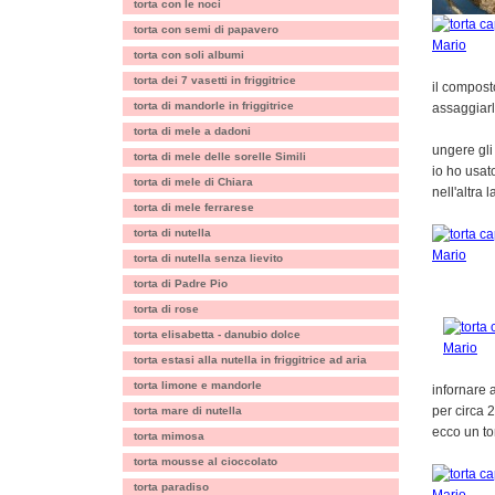
torta con le noci
torta con semi di papavero
torta con soli albumi
torta dei 7 vasetti in friggitrice
il compost
torta di mandorle in friggitrice
assaggiarlo
torta di mele a dadoni
ungere gli
torta di mele delle sorelle Simili
io ho usat
torta di mele di Chiara
nell'altra 
torta di mele ferrarese
torta di nutella
torta di nutella senza lievito
torta di Padre Pio
torta di rose
torta elisabetta - danubio dolce
torta estasi alla nutella in friggitrice ad aria
torta limone e mandorle
infornare 
per circa 2
torta mare di nutella
ecco un to
torta mimosa
torta mousse al cioccolato
torta paradiso