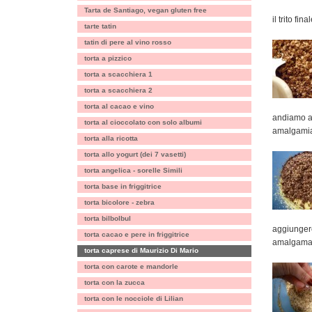
Tarta de Santiago, vegan gluten free
il trito fi
tarte tatin
tatin di pere al vino rosso
torta a pizzico
torta a scacchiera 1
torta a scacchiera 2
torta al cacao e vino
andiamo a
torta al cioccolato con solo albumi
amalgamiam
torta alla ricotta
torta allo yogurt (dei 7 vasetti)
torta angelica - sorelle Simili
torta base in friggitrice
torta bicolore - zebra
torta bilbolbul
aggiungere
torta cacao e pere in friggitrice
amalgama
torta caprese di Maurizio Di Mario
torta con carote e mandorle
torta con la zucca
torta con le nocciole di Lilian