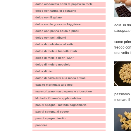
dolce cioccolata semi di papavero mele
dolce con farina di castagne
dolce con il gelato
dolce con le gocce in friggitrice
nota: io h
ottengono 
dolce con panna acida e pinoli
dolce con soli albumi
come prima
dolce da colazione al kefir
freddo con
dolce di mele e biscotti tritati
una volta 
dolce di mele e kefir - MDP
dolce di mele e nocciole
dolce di riso
dolce di savoiardi alla moda antica
gateau meringato alle noci
marmorizzato mascarpone e cioccolato
passiamo a
Michelle Obama's apple cobbler
montare il
pan di spagna - metodo bagnomaria
pan di spagna al cocco
pan di spagna farcito
pandoro