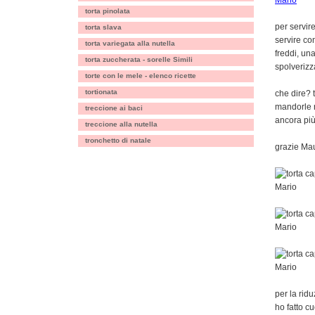
torta pinolata
per servire
torta slava
servire co
torta variegata alla nutella
freddi, una
torta zuccherata - sorelle Simili
spolverizz
torte con le mele - elenco ricette
tortionata
che dire? 
mandorle r
treccione ai baci
ancora pi
treccione alla nutella
tronchetto di natale
grazie Maur
per la ridu
ho fatto c