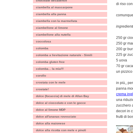
chocolate decadence
di riso co
ciambella al mascarpone
ciambella alla panna
comunque 
ciambella con la marmellata
ingredienti
ciambellone al limone
ciambellone alla nutella
250 gr cio
coccolosa
250 gr ma
colomba
200 gr bur
225 gr zu
colomba a lievitazione naturale - Simili
5 uova
colomba gluten free
70 gr cac
colomba... la mia!!!
un pizzico
corollo
crostata con le mele
in più,, pe
panna mon
crostate!
crema ing
dolce (focaccia) di mele di Allan Bay
una riduzio
dolce al cioccolato e con le gocce
zucchero 
dolce al limone MDP
decori in 
frutti di b
dolce all'ananas rovesciato
dolce alla maionese
dolce alla ricotta con mele e pinoli