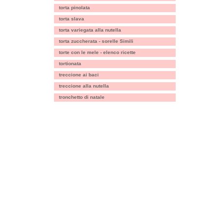
torta pinolata
torta slava
torta variegata alla nutella
torta zuccherata - sorelle Simili
torte con le mele - elenco ricette
tortionata
treccione ai baci
treccione alla nutella
tronchetto di natale