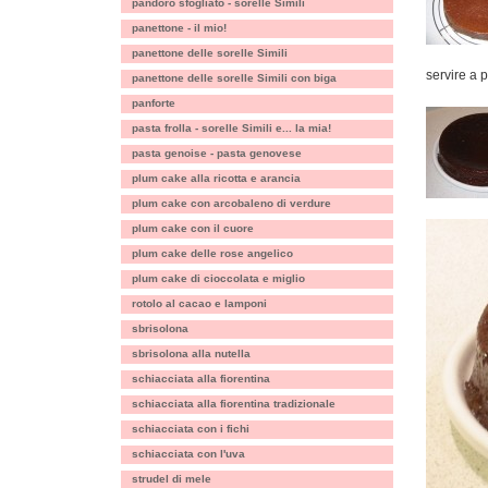
pandoro sfogliato - sorelle Simili
panettone - il mio!
panettone delle sorelle Simili
servire a 
panettone delle sorelle Simili con biga
panforte
pasta frolla - sorelle Simili e... la mia!
pasta genoise - pasta genovese
plum cake alla ricotta e arancia
plum cake con arcobaleno di verdure
plum cake con il cuore
plum cake delle rose angelico
plum cake di cioccolata e miglio
rotolo al cacao e lamponi
sbrisolona
sbrisolona alla nutella
schiacciata alla fiorentina
schiacciata alla fiorentina tradizionale
schiacciata con i fichi
schiacciata con l'uva
strudel di mele