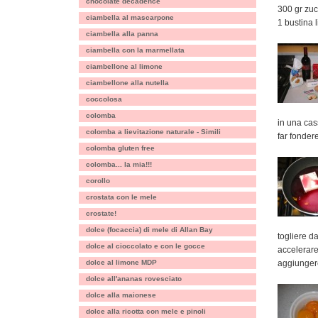
chocolate decadence
300 gr zu
ciambella al mascarpone
1 bustina l
ciambella alla panna
ciambella con la marmellata
ciambellone al limone
ciambellone alla nutella
coccolosa
colomba
in una cass
colomba a lievitazione naturale - Simili
far fondere
colomba gluten free
colomba... la mia!!!
corollo
crostata con le mele
crostate!
dolce (focaccia) di mele di Allan Bay
togliere d
dolce al cioccolato e con le gocce
accelerare 
dolce al limone MDP
aggiungere
dolce all'ananas rovesciato
dolce alla maionese
dolce alla ricotta con mele e pinoli