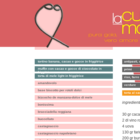
tortino banana, cacao e gocce in friggitrice
antipasti, 
muffin con cacao e gocce di cioccolato in
primi
friggitrice
torta di mele light in friggitrice
riso, farro
amandovolo
verdure
base biscotto per rotoli dolci
torta al c
bizcocho de manzana-dolce di mele
ingredienti
bonissima
bracciadella reggiana
30 gr cac
buccellato
2 dl vino 
4 uova
castagnaccio
130 gr far
castagnaccio napoletano
200 gr bur