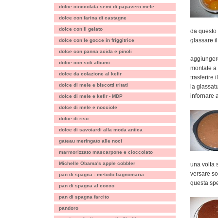
dolce cioccolata semi di papavero mele
dolce con farina di castagne
dolce con il gelato
da questo 
glassare i
dolce con le gocce in friggitrice
dolce con panna acida e pinoli
aggiungere 
dolce con soli albumi
montate a
dolce da colazione al kefir
trasferire 
dolce di mele e biscotti tritati
la glassat
infornare 
dolce di mele e kefir - MDP
dolce di mele e nocciole
dolce di riso
dolce di savoiardi alla moda antica
gateau meringato alle noci
marmorizzato mascarpone e cioccolato
Michelle Obama's apple cobbler
una volta s
versare so
pan di spagna - metodo bagnomaria
questa spe
pan di spagna al cocco
pan di spagna farcito
pandoro