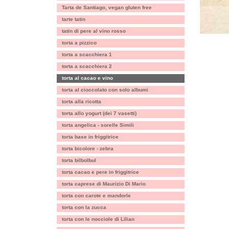
Tarta de Santiago, vegan gluten free
tarte tatin
tatin di pere al vino rosso
torta a pizzico
torta a scacchiera 1
torta a scacchiera 2
torta al cacao e vino
torta al cioccolato con solo albumi
torta alla ricotta
torta allo yogurt (dei 7 vasetti)
torta angelica - sorelle Simili
torta base in friggitrice
torta bicolore - zebra
torta bilbolbul
torta cacao e pere in friggitrice
torta caprese di Maurizio Di Mario
torta con carote e mandorle
torta con la zucca
torta con le nocciole di Lilian