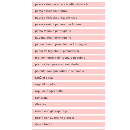
pasta salmone stracciatella pistacchi
pasta salsiccia e birra
pasta salsiccia e cavolo nero
pasta semi di papavero e limone
pasta tonno e parmigiano
pastina con il formaggino
penne piselli, prosciutto e formaggio
pennette fagiolini e pomodorini
pici con crema di ricotta e nocciole
pizzoccheri pesto e pomodorini
polenta con spuntature e salsiccia
ragù di casa
ragù di cipolle
ragù di lampredotto
raviolata
ribollita
risoni con gli asparagi
risoni con zucchine e pesto
risoni freddi