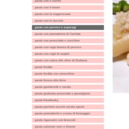
pasta con il surimi
pasta con il tonno
pasta con la soppressata
pasta con le taccole
pasta con persico e asparagi
pasta con pomodorini di Carlotta
pasta con prosciutto e zucchine
pasta con ragù bianco di persico
pasta con ragù di seppie
pasta con salsa alle olive di Giuliana
pasta fredda
pasta fredda con stracchino
pasta fresca alla birra
pasta gamberetti e rucola
pasta gratinata prosciutto e parmigiano
pasta Kandinsky
pasta pachino secchi rucola speck
pasta pomodorini e crema di formaggio
pasta rigacuore con broccoli
pasta salmone noci e limone