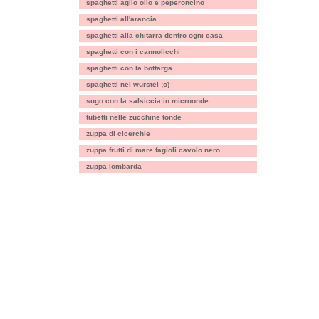
spaghetti aglio olio e peperoncino
spaghetti all'arancia
spaghetti alla chitarra dentro ogni casa
spaghetti con i cannolicchi
spaghetti con la bottarga
spaghetti nei wurstel ;o)
sugo con la salsiccia in microonde
tubetti nelle zucchine tonde
zuppa di cicerchie
zuppa frutti di mare fagioli cavolo nero
zuppa lombarda