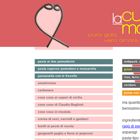
pasta ai due pomodorini
antipasti, 
pasta caprese pomodoro e mozzarella
primi
panzanella con le freselle
riso, farro
amatriciana
verdure
carbonara
pasta con
cous cous ai sapori di sicilia
ma quanto 
cous cous di Claudio Baglioni
benissimo a
cous cous in insalata
crema di ceci, carciofi e gamberi
ingredienti
ragù di pe
fusilli al pesto di rucola
asparagi
garganelli paglia e fieno ai peperoni
pasta tipo