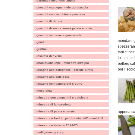
garmugia lucchese (zuppa)
gnocchi castagne mele gorgonzola
gnocchi con zucchine e pancetta
gnocchi di ricotta
gnocchi di zucca senza patate e uova
gnocchi salmone e gamberetti
mondare gl
gnudi
spezzerann
grattini
farli cuoc
insalata di avena
io li mett
knoblauchsuppe - minestra all'aglio
bollore ca
poi li scol
lasagne alla bolognese - sorelle Simili
lasagne alla salsiccia
lasagne con gamberetti e curry
mesc-ciùa
minestra con cannellini e salsiccia
minestra di lampredotto
minestra di pasta e patate
appena sar
minestrone freddo: patrimonio dell'umanità!!!!
minestrone inverno 2024-25
mulligatawny soup