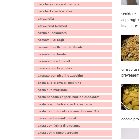
paccheri al sugo di carciofi
paccheri speck e olive
scaldare i
panzanella
asparagi. 
intanto a
panzanella fantasia
pappa al pomodoro
passatelli al ragù
passatelli delle sorelle Simili
passatelli in brodo
passatelli tradizionali
passato con la pastina
una volta 
brevemen
passato con piselli e zucchine
pasta alla crema di zucchine
pasta alla marinara
pasta baccalà capperi mollica croccante
pasta broccoletti e speck croccante
pasta carciofini olive tonno di nonna Rita
pasta con broccoli e noci
eccola pron
pasta con farina di castagne
pasta con il sugo d'arrosto