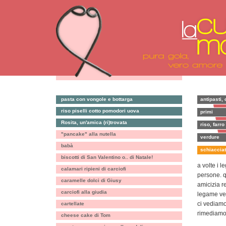
pasta con vongole e bottarga
antipasti, 
riso piselli cotto pomodori uova
primi
Rosita, un'amica (ri)trovata
riso, farro
"pancake" alla nutella
verdure
babà
schiacciat
biscotti di San Valentino o.. di Natale!
a volte i 
calamari ripieni di carciofi
persone. q
caramelle dolci di Giusy
amicizia r
carciofi alla giudia
legame ve
ci vediamo
cartellate
rimediamo 
cheese cake di Tom