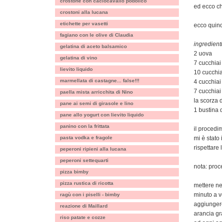
crostone con caciocavallo podolico
ed ecco ch
crostoni alla lucana
etichette per vasetti
ecco quind
fagiano con le olive di Claudia
ingredienti
gelatina di aceto balsamico
2 uova
gelatina di vino
7 cucchiai
lievito liquido
10 cucchia
marmellata di castagne... false!!!
4 cucchiai 
7 cucchiai 
paella mista arricchita di Nino
la scorza 
pane ai semi di girasole e lino
1 bustina d
pane allo yogurt con lievito liquido
panino con la frittata
il procedi
pasta vodka e fragole
mi è stato
rispettare
peperoni ripieni alla lucana
peperoni settequarti
nota: pro
pizza bimby
pizza rustica di ricotta
mettere ne
minuto a v
ragù con i piselli - bimby
aggiungere 
reazione di Maillard
arancia gra
riso patate e cozze