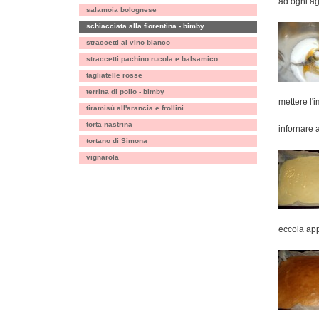
ad ogni ag
salamoia bolognese
schiacciata alla fiorentina - bimby
straccetti al vino bianco
straccetti pachino rucola e balsamico
tagliatelle rosse
terrina di pollo - bimby
mettere l'
tiramisù all'arancia e frollini
torta nastrina
infornare 
tortano di Simona
vignarola
eccola ap