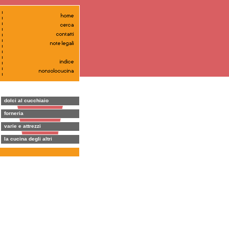
dolci al cucchiaio
forneria
varie e attrezzi
la cucina degli altri