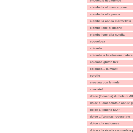
chocolate decadence
ciambella al mascarpone
ciambella alla panna
ciambella con la marmellata
ciambellone al limone
ciambellone alla nutella
coccolosa
colomba
colomba a lievitazione natural
colomba gluten free
colomba... la mia!!!
corollo
crostata con le mele
crostate!
dolce (focaccia) di mele di A
dolce al cioccolato e con le 
dolce al limone MDP
dolce all'ananas rovesciato
dolce alla maionese
dolce alla ricotta con mele e 