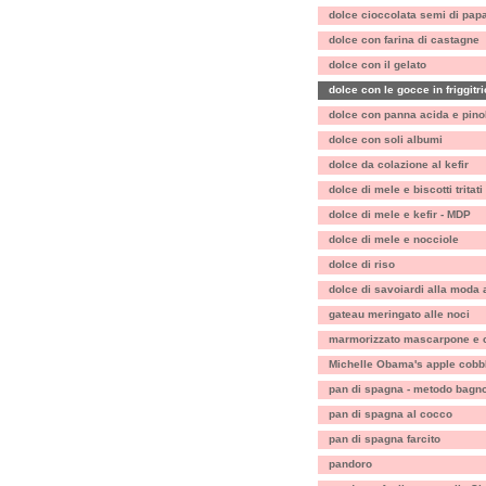
dolce cioccolata semi di pap
dolce con farina di castagne
dolce con il gelato
dolce con le gocce in friggitr
dolce con panna acida e pinol
dolce con soli albumi
dolce da colazione al kefir
dolce di mele e biscotti tritati
dolce di mele e kefir - MDP
dolce di mele e nocciole
dolce di riso
dolce di savoiardi alla moda 
gateau meringato alle noci
marmorizzato mascarpone e c
Michelle Obama's apple cobb
pan di spagna - metodo bagn
pan di spagna al cocco
pan di spagna farcito
pandoro