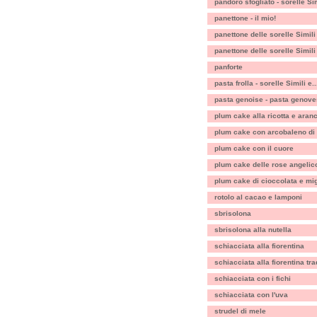
pandoro sfogliato - sorelle Sim
panettone - il mio!
panettone delle sorelle Simili
panettone delle sorelle Simili
panforte
pasta frolla - sorelle Simili e..
pasta genoise - pasta genov
plum cake alla ricotta e aran
plum cake con arcobaleno di
plum cake con il cuore
plum cake delle rose angelic
plum cake di cioccolata e mig
rotolo al cacao e lamponi
sbrisolona
sbrisolona alla nutella
schiacciata alla fiorentina
schiacciata alla fiorentina tra
schiacciata con i fichi
schiacciata con l'uva
strudel di mele