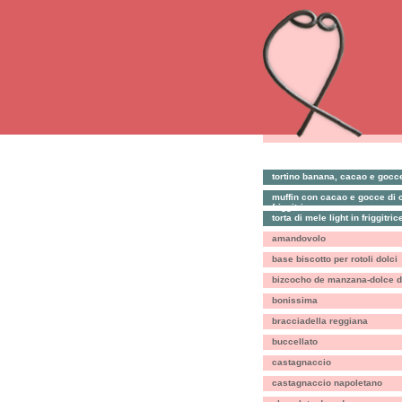
tortino banana, cacao e gocce 
muffin con cacao e gocce di c
friggitrice
torta di mele light in friggitric
amandovolo
base biscotto per rotoli dolci
bizcocho de manzana-dolce d
bonissima
bracciadella reggiana
buccellato
castagnaccio
castagnaccio napoletano