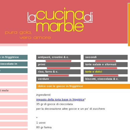
in friggitrice
antipasti, crostini & c.
secondi
ioccolato in
primi
torte salate e sformati
e
riso, farro & c.
torte e dolci
verdure
biscotti, cioccolata & c.
dolce con le gocce in friggitrice
i mele
ingredienti:
impasto della torta base in friggitrice
*
35 gr di gocce di cioccolata
per la decorazione altre gocce e un po' di zucchero
*
1 uovo
80 gr farina