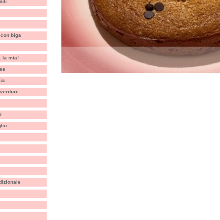
ili
 con biga
. la mia!
ese
cia
 verdure
o
lio
dizionale