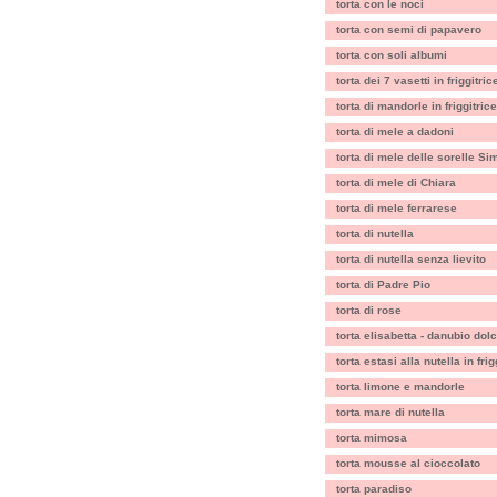
torta con le noci
torta con semi di papavero
torta con soli albumi
torta dei 7 vasetti in friggitric
torta di mandorle in friggitrice
torta di mele a dadoni
torta di mele delle sorelle Sim
torta di mele di Chiara
torta di mele ferrarese
torta di nutella
torta di nutella senza lievito
torta di Padre Pio
torta di rose
torta elisabetta - danubio dol
torta estasi alla nutella in fri
torta limone e mandorle
torta mare di nutella
torta mimosa
torta mousse al cioccolato
torta paradiso