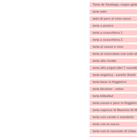
Tarta de Santiago, vegan glut
tarte tatin
tatin di pere al vino rosso
torta a pizzico
torta a scacchiera 1
torta a scacchiera 2
torta al cacao e vino
torta al cioccolato con solo a
torta alla ricotta
torta allo yogurt (dei 7 vasetti
torta angelica - sorelle Simili
torta base in friggitrice
torta bicolore - zebra
torta bilbolbul
torta cacao e pere in friggitri
torta caprese di Maurizio Di M
torta con carote e mandorle
torta con la zucca
torta con le nocciole di Lilian