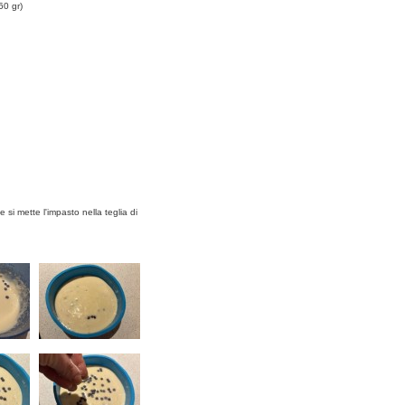
60 gr)
 si mette l'impasto nella teglia di