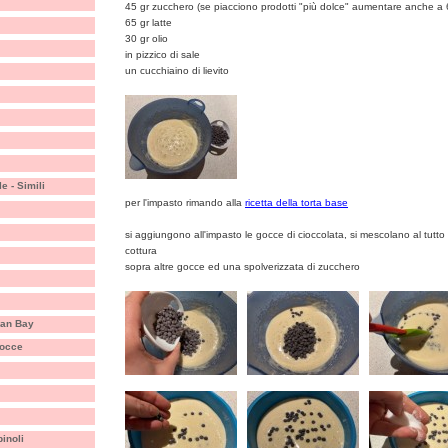
45 gr zucchero (se piacciono prodotti "più dolce" aumentare anche a 
65 gr latte
30 gr olio
in pizzico di sale
un cucchiaino di lievito
e - Simili
per l'impasto rimando alla
ricetta della torta base
si aggiungono all'impasto le gocce di cioccolata, si mescolano al tutto e
cottura
sopra altre gocce ed una spolverizzata di zucchero
llan Bay
gocce
pinoli