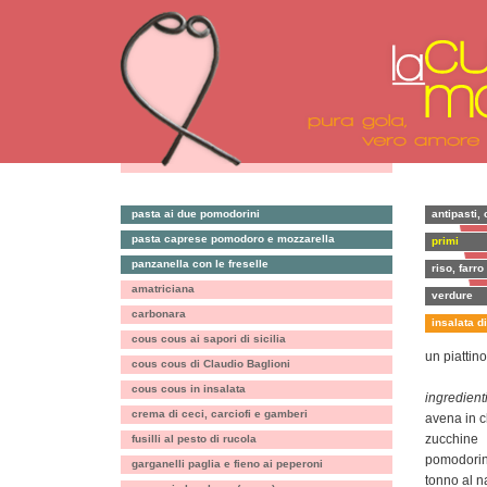
pasta ai due pomodorini
antipasti, 
pasta caprese pomodoro e mozzarella
primi
panzanella con le freselle
riso, farro
amatriciana
verdure
carbonara
insalata d
cous cous ai sapori di sicilia
un piattin
cous cous di Claudio Baglioni
cous cous in insalata
ingredienti
crema di ceci, carciofi e gamberi
avena in c
zucchine
fusilli al pesto di rucola
pomodorin
garganelli paglia e fieno ai peperoni
tonno al n