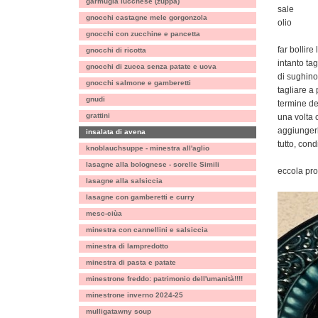
garmugia lucchese (zuppa)
sale
gnocchi castagne mele gorgonzola
olio
gnocchi con zucchine e pancetta
far bollir
gnocchi di ricotta
intanto ta
gnocchi di zucca senza patate e uova
di sughino
gnocchi salmone e gamberetti
tagliare a
gnudi
termine de
grattini
una volta 
aggiungerl
insalata di avena
tutto, cond
knoblauchsuppe - minestra all'aglio
lasagne alla bolognese - sorelle Simili
eccola pro
lasagne alla salsiccia
lasagne con gamberetti e curry
mesc-ciùa
minestra con cannellini e salsiccia
minestra di lampredotto
minestra di pasta e patate
minestrone freddo: patrimonio dell'umanità!!!!
minestrone inverno 2024-25
mulligatawny soup