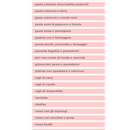
pasta salmone stracciatella pistacchi
pasta salsiccia e birra
pasta salsiccia e cavolo nero
pasta semi di papavero e limone
pasta tonno e parmigiano
pastina con il formaggino
penne piselli, prosciutto e formaggio
pennette fagiolini e pomodorini
pici con crema di ricotta e nocciole
pizzoccheri pesto e pomodorini
polenta con spuntature e salsiccia
ragù di casa
ragù di cipolle
ragù di lampredotto
raviolata
ribollita
risoni con gli asparagi
risoni con zucchine e pesto
risoni freddi