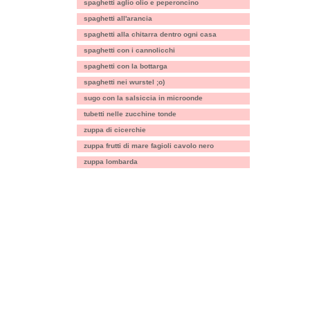
spaghetti aglio olio e peperoncino
spaghetti all'arancia
spaghetti alla chitarra dentro ogni casa
spaghetti con i cannolicchi
spaghetti con la bottarga
spaghetti nei wurstel ;o)
sugo con la salsiccia in microonde
tubetti nelle zucchine tonde
zuppa di cicerchie
zuppa frutti di mare fagioli cavolo nero
zuppa lombarda