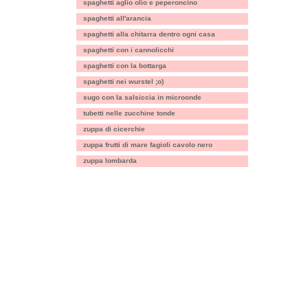
spaghetti aglio olio e peperoncino
spaghetti all'arancia
spaghetti alla chitarra dentro ogni casa
spaghetti con i cannolicchi
spaghetti con la bottarga
spaghetti nei wurstel ;o)
sugo con la salsiccia in microonde
tubetti nelle zucchine tonde
zuppa di cicerchie
zuppa frutti di mare fagioli cavolo nero
zuppa lombarda