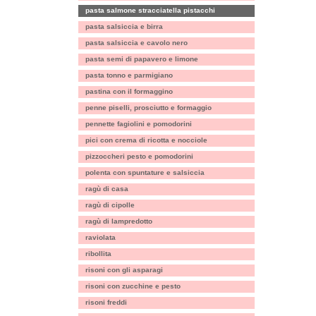
pasta salmone stracciatella pistacchi
pasta salsiccia e birra
pasta salsiccia e cavolo nero
pasta semi di papavero e limone
pasta tonno e parmigiano
pastina con il formaggino
penne piselli, prosciutto e formaggio
pennette fagiolini e pomodorini
pici con crema di ricotta e nocciole
pizzoccheri pesto e pomodorini
polenta con spuntature e salsiccia
ragù di casa
ragù di cipolle
ragù di lampredotto
raviolata
ribollita
risoni con gli asparagi
risoni con zucchine e pesto
risoni freddi