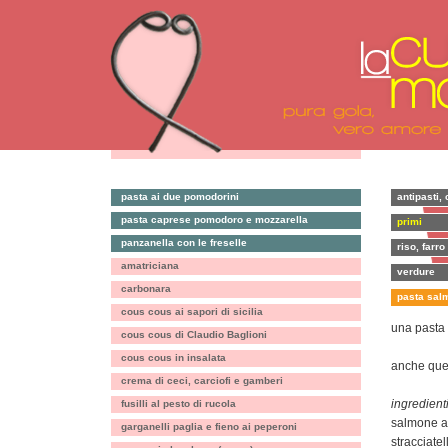
pasta ai due pomodorini
antipasti, 
pasta caprese pomodoro e mozzarella
primi
panzanella con le freselle
riso, farro
amatriciana
verdure
carbonara
pasta salm
cous cous ai sapori di sicilia
una pasta 
cous cous di Claudio Baglioni
cous cous in insalata
anche quest
crema di ceci, carciofi e gamberi
ingredienti
fusilli al pesto di rucola
salmone a
garganelli paglia e fieno ai peperoni
stracciatel