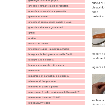
garmugia lucchese (zuppa)
buccia di 
gnocchi castagne mele gorgonzola
pistacchio
gnocchi con zucchine e pancetta
pepe
pasta tipo 
gnocchi di ricotta
gnocchi di zucca senza patate e uova
gnocchi salmone e gamberetti
gnudi
grattini
insalata di avena
knoblauchsuppe - minestra all'aglio
mettere a 
lasagne alla bolognese - sorelle Simili
condimen
lasagne alla salsiccia
lasagne con gamberetti e curry
tagliare a 
mesc-ciùa
minestra con cannellini e salsiccia
minestra di lampredotto
minestra di pasta e patate
minestrone freddo: patrimonio dell'umanità!!!!
minestrone inverno 2024-25
scolare la 
mulligatawny soup
piacere de