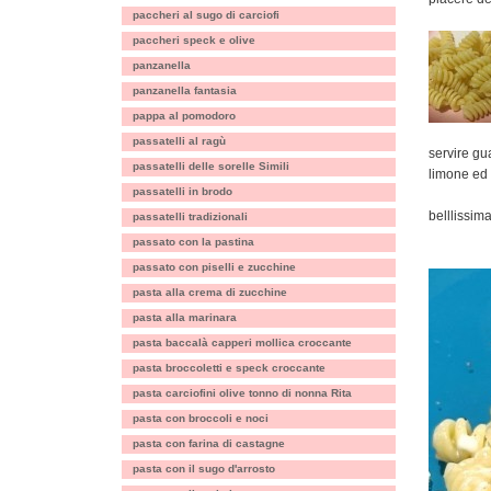
paccheri al sugo di carciofi
paccheri speck e olive
panzanella
panzanella fantasia
pappa al pomodoro
passatelli al ragù
servire gua
passatelli delle sorelle Simili
limone ed
passatelli in brodo
belllissim
passatelli tradizionali
passato con la pastina
passato con piselli e zucchine
pasta alla crema di zucchine
pasta alla marinara
pasta baccalà capperi mollica croccante
pasta broccoletti e speck croccante
pasta carciofini olive tonno di nonna Rita
pasta con broccoli e noci
pasta con farina di castagne
pasta con il sugo d'arrosto