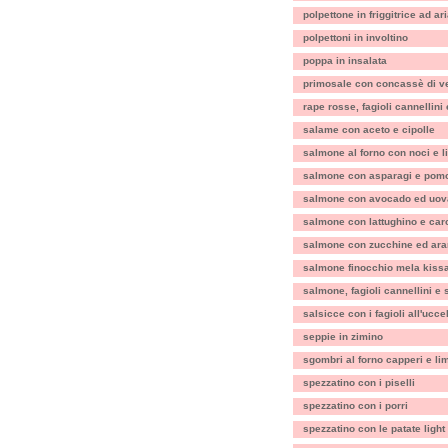
polpettone in friggitrice ad ar
polpettoni in involtino
poppa in insalata
primosale con concassè di v
rape rosse, fagioli cannellini
salame con aceto e cipolle
salmone al forno con noci e 
salmone con asparagi e pomo
salmone con avocado ed uov
salmone con lattughino e car
salmone con zucchine ed ara
salmone finocchio mela kiss
salmone, fagioli cannellini e
salsicce con i fagioli all'uccel
seppie in zimino
sgombri al forno capperi e li
spezzatino con i piselli
spezzatino con i porri
spezzatino con le patate light