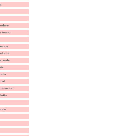
ia
erdure
 e tonno
limone
dorini
a sode
ote
ncia
abel
 spinacino
letto
mone