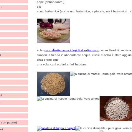
pepe (abbondante!)
olio
o
aceto balsamico (anche non balsamico, a piacere, ma il balsamico... ci
io ho
cotto direttamente i fagioli al solito modo
, ammollandoli per circa 
e
cuocere a freddo in abbondante acqua, il sale al solito è stato aggiunt
circa erano cotti
una volta cotti scolarli e farli freddare
ni
e
 con patate)
bri