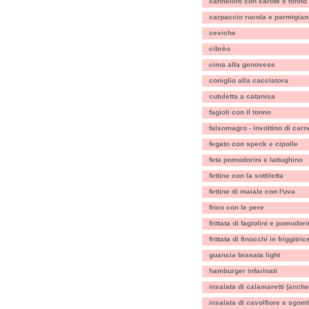
cannellini con carote e tonno
carpaccio rucola e parmigian
ceviche
cibrèo
cima alla genovese
coniglio alla cacciatora
cutuletta a catanisa
fagioli con il tonno
falsomagro - involtino di carn
fegato con speck e cipolle
feta pomodorini e lattughino
fettine con la sottiletta
fettine di maiale con l'uva
frico con le pere
frittata di fagiolini e pomodori
frittata di finocchi in friggitric
guancia brasata light
hamburger infarinati
insalata di calamaretti (anche
insalata di cavolfiore e sgom