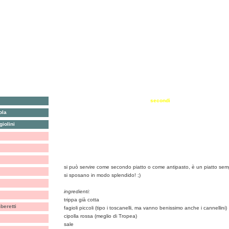
antipasti, crostini & c.
secondi
ola
primi
torte salate e sformati
iolini
riso, farro & c.
torte e dolci
verdure
biscotti, cioccolata & c.
insalata di trippa e fagioli
si può servire come secondo piatto o come antipasto, è un piatto semp
si sposano in modo splendido! ;)
ingredienti:
trippa già cotta
eretti
fagioli piccoli (tipo i toscanelli, ma vanno benissimo anche i cannellini)
cipolla rossa (meglio di Tropea)
sale