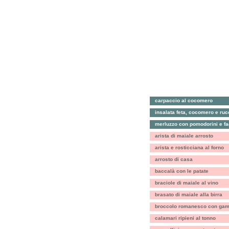
carpaccio al cocomero
insalata feta, cocomero e ruc
merluzzo con pomodorini e fag
arista di maiale arrosto
arista e rosticciana al forno
arrosto di casa
baccalà con le patate
braciole di maiale al vino
brasato di maiale alla birra
broccolo romanesco con gamb
calamari ripieni al tonno