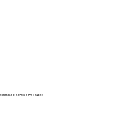
dolci al cucchiaio
forneria
varie e attrezzi
la cucina degli altri
licissimo e povero dove i sapori