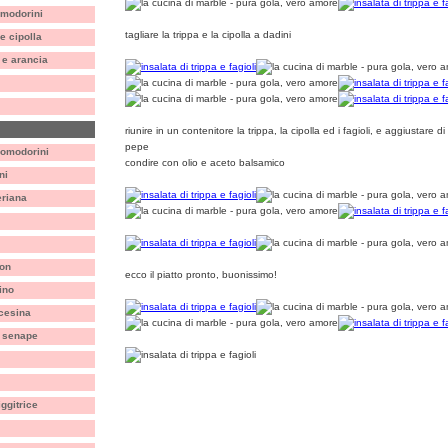
omodorini
tagliare la trippa e la cipolla a dadini
e cipolla
 e arancia
riunire in un contenitore la trippa, la cipolla ed i fagioli, e aggiustar
pepe
 pomodorini
condire con olio e aceto balsamico
ni
eriana
non
ecco il piatto pronto, buonissimo!
ino
ncesina
a senape
iggitrice