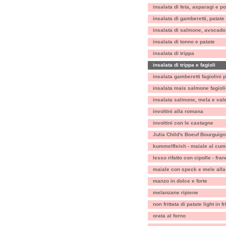
insalata di feta, asparagi e p
insalata di gamberetti, patate 
insalata di salmone, avocado
insalata di tonno e patate
insalata di trippa
insalata di trippa e fagioli
insalata gamberetti fagiolini
insalata mais salmone fagioli
insalata salmone, mela e val
involtini alla romana
involtini con le castagne
Julia Child's Boeuf Bourguig
kummelfleish - maiale al cum
lesso rifatto con cipolle - fra
maiale con speck e mele all
manzo in dolce e forte
melanzane ripiene
non frittata di patate light in fr
orata al forno