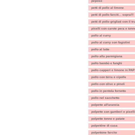
peposo
petti di pollo al limone
petti di pollo farciti... sopra!!!
petti di pollo grigliati con il t
piselli con carote pera e tonn
pollo al curry
pollo al curry con fagiolini
pollo al latte
pollo alla parmigiana
pollo bambù e funghi
pollo capperi e limone in PAP
pollo con birra e cipolle
pollo con olive e pinoli
pollo in pentola fornetto
pollo nel sacchetto
polpette all'arancia
polpette con gamberi e piselli
polpette tonno e patate
polpettine di casa
polpettone farcito